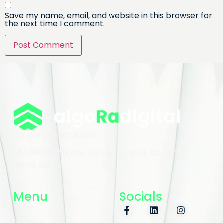
Save my name, email, and website in this browser for
the next time I comment.
info@algoradigital.com
+92 3425549907
12754 Crossbill Way, Rancho Cordova, CA 95742,
United States
Menu
Socials
Home
About Us