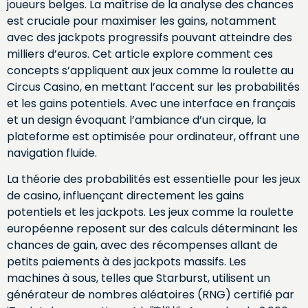
joueurs belges. La maîtrise de la analyse des chances
est cruciale pour maximiser les gains, notamment
avec des jackpots progressifs pouvant atteindre des
milliers d’euros. Cet article explore comment ces
concepts s’appliquent aux jeux comme la roulette au
Circus Casino, en mettant l’accent sur les probabilités
et les gains potentiels. Avec une interface en français
et un design évoquant l’ambiance d’un cirque, la
plateforme est optimisée pour ordinateur, offrant une
navigation fluide.
La théorie des probabilités est essentielle pour les jeux
de casino, influençant directement les gains
potentiels et les jackpots. Les jeux comme la roulette
européenne reposent sur des calculs déterminant les
chances de gain, avec des récompenses allant de
petits paiements à des jackpots massifs. Les
machines à sous, telles que Starburst, utilisent un
générateur de nombres aléatoires (RNG) certifié par